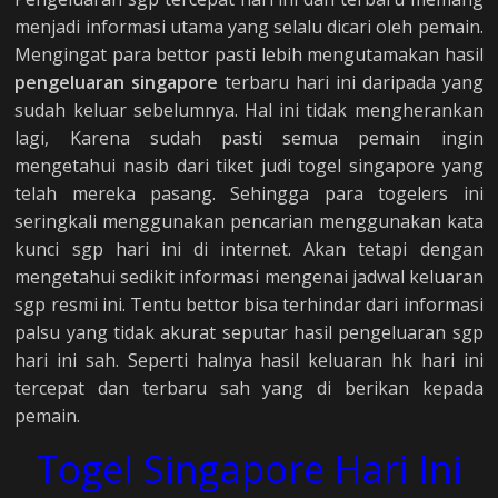
menjadi informasi utama yang selalu dicari oleh pemain.
Mengingat para bettor pasti lebih mengutamakan hasil
pengeluaran singapore
terbaru hari ini daripada yang
sudah keluar sebelumnya. Hal ini tidak mengherankan
lagi, Karena sudah pasti semua pemain ingin
mengetahui nasib dari tiket judi togel singapore yang
telah mereka pasang. Sehingga para togelers ini
seringkali menggunakan pencarian menggunakan kata
kunci sgp hari ini di internet. Akan tetapi dengan
mengetahui sedikit informasi mengenai jadwal keluaran
sgp resmi ini. Tentu bettor bisa terhindar dari informasi
palsu yang tidak akurat seputar hasil pengeluaran sgp
hari ini sah. Seperti halnya hasil keluaran hk hari ini
tercepat dan terbaru sah yang di berikan kepada
pemain.
Togel Singapore Hari Ini