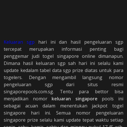
Keluaran sgp
hari ini dan hasil pengeluaran sgp
tercepat merupakan informasi penting bagi
penggemar judi togel singapore online dimanapun.
Dimana hasil keluaran sgp sah hari ini selalu kami
update kedalam tabel data sgp prize diatas untuk para
togelers. Dengan mengambil langsung nomor
pengeluaran sgp dari situs resmi
singaporepools.com.sg. Tentu para bettor bisa
menjadikan nomor
keluaran singapore
pools ini
sebagai acuan dalam menentukan jackpot togel
singapore hari ini. Semua nomor pengeluaran
singapore prize selalu kami update tepat waktu setiap