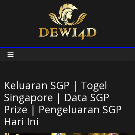
Skip
to
content
Keluaran
SGP
|
Keluaran SGP | Togel
Togel
Singapore | Data SGP
Prize | Pengeluaran SGP
Singapore
Hari Ini
|