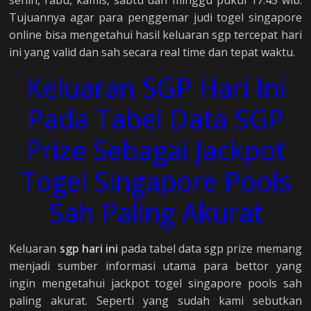
senin, rabu, kamis, sabtu dan minggu pukul 17.45 wib.
Tujuannya agar para penggemar judi togel singapore
online bisa mengetahui hasil keluaran sgp tercepat hari
ini yang valid dan sah secara real time dan tepat waktu.
Keluaran SGP Hari Ini
Pada Tabel Data SGP
Prize Sebagai Jackpot
Togel Singapore Pools
Sah Paling Akurat
Keluaran
sgp hari ini
pada tabel data sgp prize memang
menjadi sumber informasi utama para bettor yang
ingin mengetahui jackpot togel singapore pools sah
paling akurat. Seperti yang sudah kami sebutkan