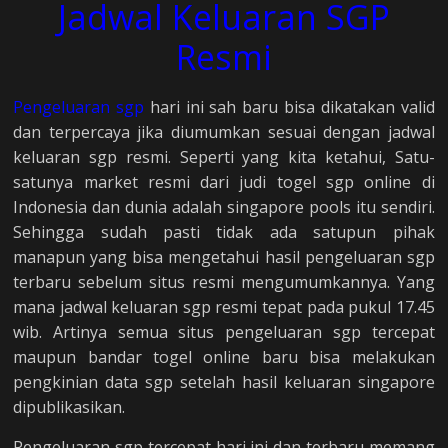
Jadwal Keluaran SGP
Resmi
Pengeluaran sgp
hari ini sah baru bisa dikatakan valid
dan terpercaya jika diumumkan sesuai dengan jadwal
keluaran sgp resmi. Seperti yang kita ketahui, Satu-
satunya market resmi dari judi togel sgp online di
Indonesia dan dunia adalah singapore pools itu sendiri.
Sehingga sudah pasti tidak ada satupun pihak
manapun yang bisa mengetahui hasil pengeluaran sgp
terbaru sebelum situs resmi mengumumkannya. Yang
mana jadwal keluaran sgp resmi tepat pada pukul 17.45
wib. Artinya semua situs pengeluaran sgp tercepat
maupun bandar togel online baru bisa melakukan
pengkinian data sgp setelah hasil keluaran singapore
dipublikasikan.
Pengeluaran sgp tercepat hari ini dan terbaru memang